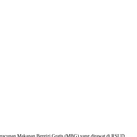
eracunan Makanan Bergizi Gratis (MBG) yang dirawat di RSUD