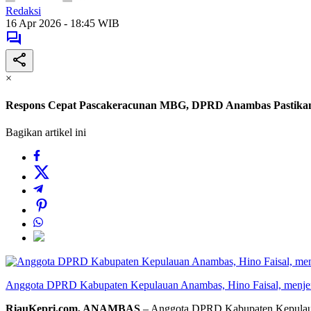
Redaksi
16 Apr 2026 - 18:45 WIB
×
Respons Cepat Pascakeracunan MBG, DPRD Anambas Pastikan 
Bagikan artikel ini
Anggota DPRD Kabupaten Kepulauan Anambas, Hino Faisal, menj
RiauKepri.com, ANAMBAS
– Anggota DPRD Kabupaten Kepulauan