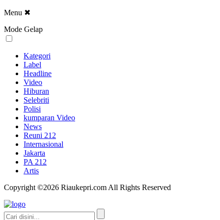
Menu
✖
Mode Gelap
Kategori
Label
Headline
Video
Hiburan
Selebriti
Polisi
kumparan Video
News
Reuni 212
Internasional
Jakarta
PA 212
Artis
Copyright ©2026 Riaukepri.com All Rights Reserved