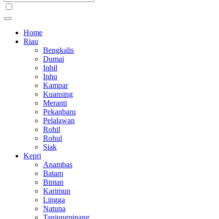
Home
Riau
Bengkalis
Dumai
Inhil
Inhu
Kampar
Kuansing
Meranti
Pekanbaru
Pelalawan
Rohil
Rohul
Siak
Kepri
Anambas
Batam
Bintan
Karimun
Lingga
Natuna
Tanjungpinang