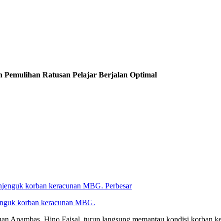
Pemulihan Ratusan Pelajar Berjalan Optimal
Perbesar
enguk korban keracunan MBG.
 Anambas, Hino Faisal, turun langsung memantau kondisi korban k