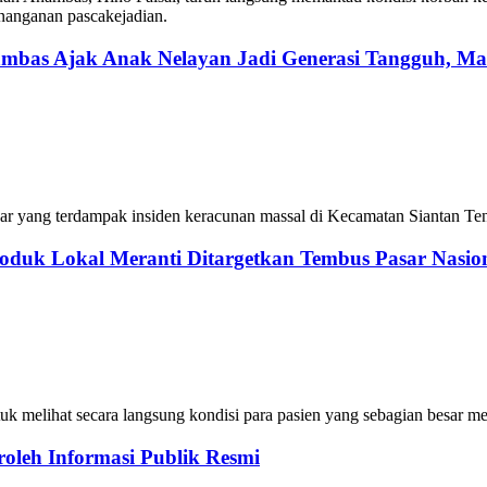
enanganan pascakejadian.
mbas Ajak Anak Nelayan Jadi Generasi Tangguh, Mand
ar yang terdampak insiden keracunan massal di Kecamatan Siantan Ten
uk Lokal Meranti Ditargetkan Tembus Pasar Nasion
k melihat secara langsung kondisi para pasien yang sebagian besar mer
oleh Informasi Publik Resmi