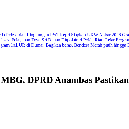
da Pelestarian Lingkungan
PWI Kepri Siapkan UKW Akbar 2026 Gratis
sasi Pelayanan Desa Sri Bintan
Ditpolairud Polda Riau Gelar Progr
rogram JALUR di Dumai, Bagikan beras, Bendera Merah putih hingga
n MBG, DPRD Anambas Pastikan 