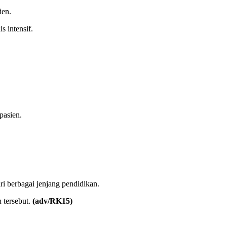
ien.
 intensif.
pasien.
i berbagai jenjang pendidikan.
 tersebut.
(adv/RK15)