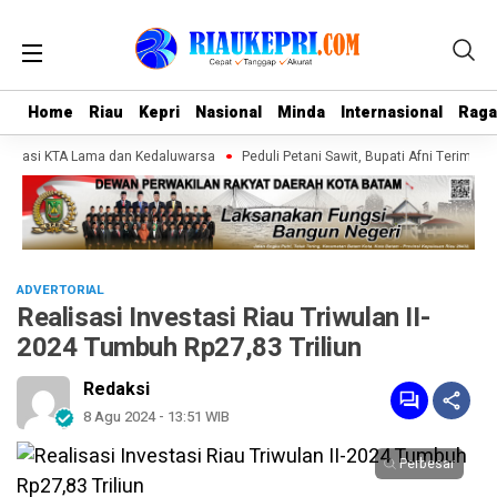
Home
Home
Riau
Riau
Kepri
Kepri
Nasional
Nasional
Minda
Minda
Internasional
Internasional
Rag
Rag
tivasi KTA Lama dan Kedaluwarsa
Peduli Petani Sawit, Bupati Afni Terima S
ADVERTORIAL
Realisasi Investasi Riau Triwulan II-
2024 Tumbuh Rp27,83 Triliun
Redaksi
8 Agu 2024 - 13:51 WIB
Perbesar