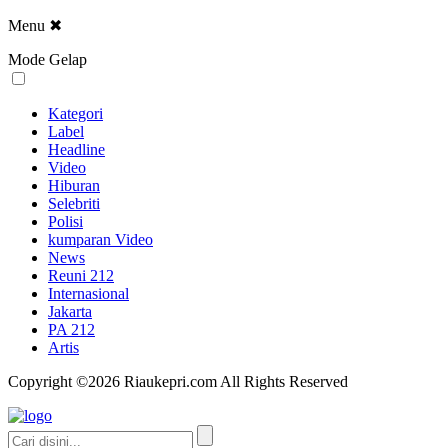
Menu
✖
Mode Gelap
Kategori
Label
Headline
Video
Hiburan
Selebriti
Polisi
kumparan Video
News
Reuni 212
Internasional
Jakarta
PA 212
Artis
Copyright ©2026 Riaukepri.com All Rights Reserved