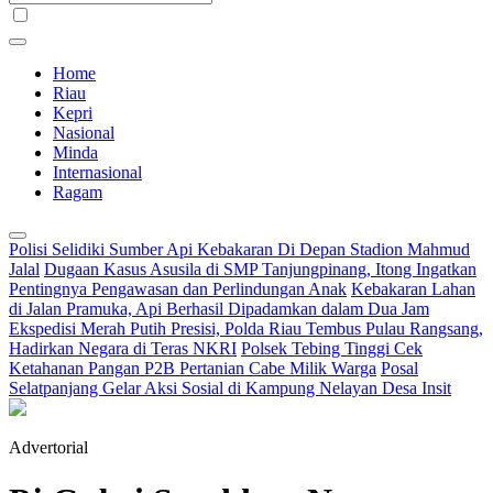
Home
Riau
Kepri
Nasional
Minda
Internasional
Ragam
Polisi Selidiki Sumber Api Kebakaran Di Depan Stadion Mahmud
Jalal
Dugaan Kasus Asusila di SMP Tanjungpinang, Itong Ingatkan
Pentingnya Pengawasan dan Perlindungan Anak
Kebakaran Lahan
di Jalan Pramuka, Api Berhasil Dipadamkan dalam Dua Jam
Ekspedisi Merah Putih Presisi, Polda Riau Tembus Pulau Rangsang,
Hadirkan Negara di Teras NKRI
Polsek Tebing Tinggi Cek
Ketahanan Pangan P2B Pertanian Cabe Milik Warga
Posal
Selatpanjang Gelar Aksi Sosial di Kampung Nelayan Desa Insit
Advertorial