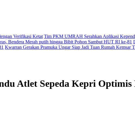
ngan Verifikasi Ketat
Tim PKM UMRAH Serahkan Aplikasi Kependudu
ras, Bendera Merah putih hingga Bibit Pohon Sambut HUT RI ke-81
81
Kwarran Gerakan Pramuka Ungar Siap Jadi Tuan Rumah Kemsar 
du Atlet Sepeda Kepri Optimis 