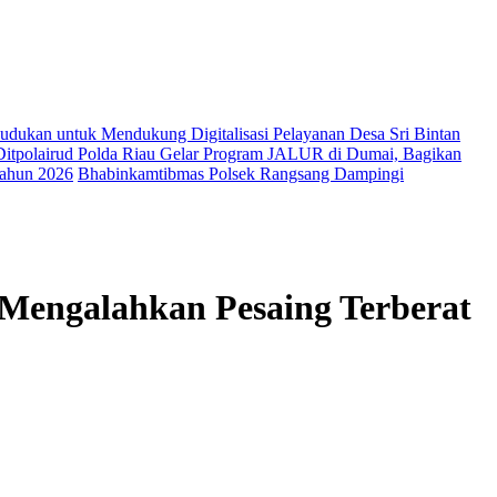
kan untuk Mendukung Digitalisasi Pelayanan Desa Sri Bintan
Ditpolairud Polda Riau Gelar Program JALUR di Dumai, Bagikan
Tahun 2026
Bhabinkamtibmas Polsek Rangsang Dampingi
Mengalahkan Pesaing Terberat