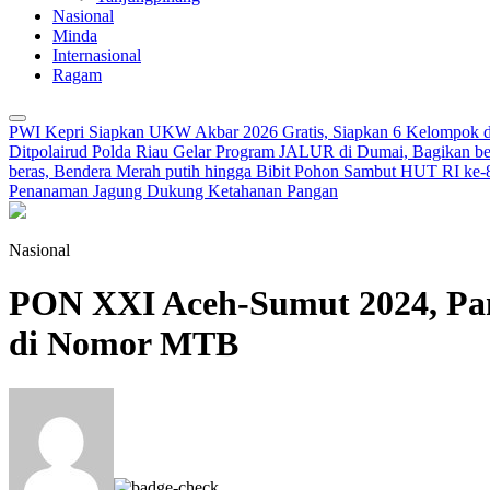
Nasional
Minda
Internasional
Ragam
PWI Kepri Siapkan UKW Akbar 2026 Gratis, Siapkan 6 Kelompok de
Ditpolairud Polda Riau Gelar Program JALUR di Dumai, Bagikan be
beras, Bendera Merah putih hingga Bibit Pohon Sambut HUT RI ke-
Penanaman Jagung Dukung Ketahanan Pangan
Nasional
PON XXI Aceh-Sumut 2024, Pan
di Nomor MTB