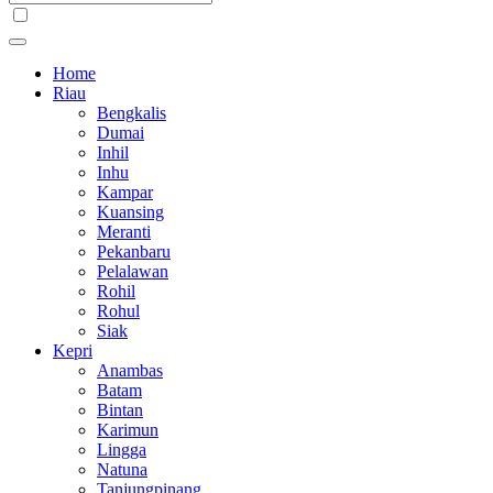
Home
Riau
Bengkalis
Dumai
Inhil
Inhu
Kampar
Kuansing
Meranti
Pekanbaru
Pelalawan
Rohil
Rohul
Siak
Kepri
Anambas
Batam
Bintan
Karimun
Lingga
Natuna
Tanjungpinang