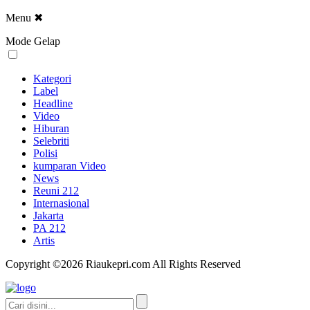
Menu
✖
Mode Gelap
Kategori
Label
Headline
Video
Hiburan
Selebriti
Polisi
kumparan Video
News
Reuni 212
Internasional
Jakarta
PA 212
Artis
Copyright ©2026 Riaukepri.com All Rights Reserved