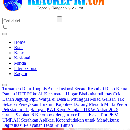
Home
Riau
Kepri
Nasional
Minda
Internasional
Ragam
Turnamen Bulu Tangkis Antar Instansi Secara Resmi di Buka Ketua
Panitia HUT RI ke 81 Kecamatan Ungar
Bhabinkamtibmas Cek
Lahan Jagung Pipil Warga di Desa Dwitunggal
Milad Gelisah
Tak
Sekadar Penegakan Hukum, Kapolres Dorong Meranti Miliki Perda
Pelestarian Lingkungan
PWI Kepri Siapkan UKW Akbar 2026
Gratis, Siapkan 6 Kelompok dengan Verifikasi Ketat
Tim PKM
UMRAH Serahkan Aplikasi Kependudukan untuk Mendukung
Digitalisasi Pelayanan Desa Sri Bintan