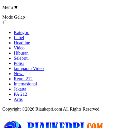
Menu
✖
Mode Gelap
Kategori
Label
Headline
Video
Hiburan
Selebriti
Polisi
kumparan Video
News
Reuni 212
Internasional
Jakarta
PA 212
Artis
Copyright ©2026 Riaukepri.com All Rights Reserved