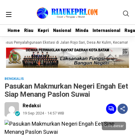
Home
Home
Riau
Riau
Kepri
Kepri
Nasional
Nasional
Minda
Minda
Internasional
Internasional
Rag
Rag
asus Penyalahgunaan Ekstasi di Jalan Rojo Sari, Desa Air Kulim, Kecamatan Ba
BENGKALIS
Pasukan Makmurkan Negeri Engah Eet
Siap Menang Paslon Suwai
Redaksi
19 Sep 2024 - 14:57 WIB
Perbesar