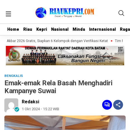
Home
Home
Riau
Riau
Kepri
Kepri
Nasional
Nasional
Minda
Minda
Internasional
Internasional
Rag
Rag
W Akbar 2026 Gratis, Siapkan 6 Kelompok dengan Verifikasi Ketat
Tim PKM UM
BENGKALIS
Emak-emak Rela Basah Menghadiri
Kampanye Suwai
Redaksi
1 Okt 2024 - 15:22 WIB