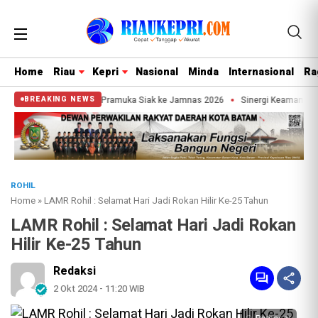
Home
Riau
Kepri
Nasional
Minda
Internasional
Ra
fni lepas Kontingen Pramuka Siak ke Jamnas 2026
Sinergi Keamanan Jadi F
BREAKING NEWS
ROHIL
Home
»
LAMR Rohil : Selamat Hari Jadi Rokan Hilir Ke-25 Tahun
LAMR Rohil : Selamat Hari Jadi Rokan
Hilir Ke-25 Tahun
Redaksi
2 Okt 2024 - 11:20 WIB