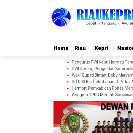
Home
Home
Riau
Riau
Kepri
Kepri
Nasio
Nasio
Pengurus PWI Kepri Hormati Peng
PWI Dorong Penguatan Keterbukaa
Wakil Bupati Bintan, Deby Mary
SD 003 Bali Rebut Juara 1 Putra 
Harmoni Pemkab dan Polres Meran
Anggota DPRD Meranti Sosialisa