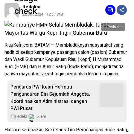
Redaksi
22 Okt 2024 - 12:37 WIB
Perbesar
RiauKe[ri.com, BATAM – Membludaknya masyarakat yang
hadir di setiap kampanye pasangan calon (paslon) Gubernur
dan Wakil Gubernur Kepulauan Riau (Kepri) H Muhammad
Rudi (HMR) dan H Aunur Rafiq (Rudi- Rafiq), menjadi tanda
bahwa mayoritas rakyat Ingin perubahan kepemimpinan.
Pengurus PWI Kepri Hormati
Pengunduran Diri Sejumlah Anggota,
Koordinasikan Administrasi dengan
PWI Pusat
Redaksi
5 jam
Hal ini disampaikan Sekretaris Tim Pemenangan Rudi- Rafiq,