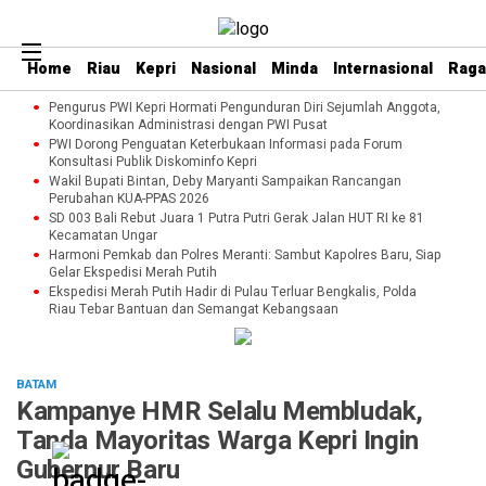
Home
Riau
Kepri
Nasional
Minda
Internasional
Rag
Pengurus PWI Kepri Hormati Pengunduran Diri Sejumlah Anggota,
Koordinasikan Administrasi dengan PWI Pusat
PWI Dorong Penguatan Keterbukaan Informasi pada Forum
Konsultasi Publik Diskominfo Kepri
Wakil Bupati Bintan, Deby Maryanti Sampaikan Rancangan
Perubahan KUA-PPAS 2026
SD 003 Bali Rebut Juara 1 Putra Putri Gerak Jalan HUT RI ke 81
Kecamatan Ungar
Harmoni Pemkab dan Polres Meranti: Sambut Kapolres Baru, Siap
Gelar Ekspedisi Merah Putih
Ekspedisi Merah Putih Hadir di Pulau Terluar Bengkalis, Polda
Riau Tebar Bantuan dan Semangat Kebangsaan
BATAM
Kampanye HMR Selalu Membludak,
Tanda Mayoritas Warga Kepri Ingin
Gubernur Baru