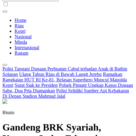
Home
Riau
Kepri
Nasional
Minda
Internasional
Ragam
Polisi Tangani Dugaan Perbuatan Cabul terhadap Anak di Bathin
Solapan
Ulang Tahun Riau di Bawah Langit Jerebu
Ramaikan
Rangkaian HUT RI Ke-81, Belasan Superhero Muncul Mapolda
Kepri
Surat Siak ke Presiden
Polsek Pinggir Ungkap Kasus Dugaan
Sabu, Dua Pria Diamankan
Polisi Selidiki Sumber Api Kebakaran
Di Depan Stadion Mahmud Jalal
Bisnis
Gandeng BRK Syariah,