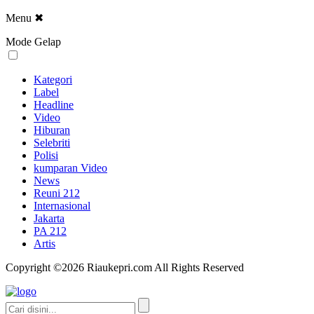
Menu
✖
Mode Gelap
Kategori
Label
Headline
Video
Hiburan
Selebriti
Polisi
kumparan Video
News
Reuni 212
Internasional
Jakarta
PA 212
Artis
Copyright ©2026 Riaukepri.com All Rights Reserved