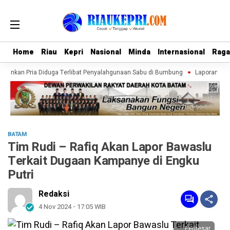
Home
Home
Riau
Riau
Kepri
Kepri
Nasional
Nasional
Minda
Minda
Internasional
Internasional
Rag
Rag
ankan Pria Diduga Terlibat Penyalahgunaan Sabu di Bumbung
Laporan Warg
BATAM
Tim Rudi – Rafiq Akan Lapor Bawaslu
Terkait Dugaan Kampanye di Engku
Putri
Redaksi
4 Nov 2024 - 17:05 WIB
Perbesar