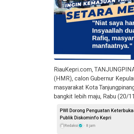
RiauKepri.com, TANJUNGPINA
(HMR), calon Gubernur Kepula
masyarakat Kota Tanjungpinan
bangkit lebih maju, Rabu (20/1
PWI Dorong Penguatan Keterbukaa
Publik Diskominfo Kepri
Redaksi
8 jam