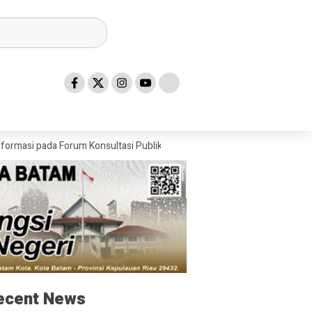
ada Forum Konsultasi Publik Diskominfo Kepri
Wakil Bupati Bintan,
ecent News