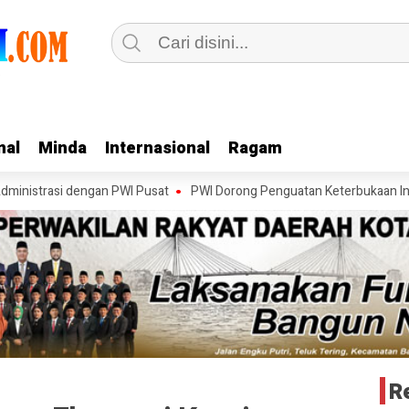
nal
nal
Minda
Minda
Internasional
Internasional
Ragam
Ragam
asi dengan PWI Pusat
PWI Dorong Penguatan Keterbukaan Informasi p
R