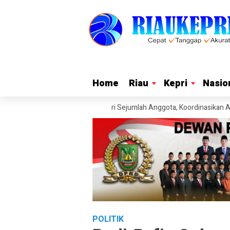
Home
Home
Riau
Riau
Kepri
Kepri
Nasio
Nasio
i Hormati Pengunduran Diri Sejumlah Anggota, Koordinasikan Administr
POLITIK