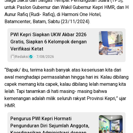
Siaga Saksi dan Satgas Tempat Pemungutan Suara (TPS),
untuk Paslon Gubernur dan Wakil Gubernur Kepri HMR, dan H
Aunur Rafiq (Rudi- Rafiq), di Harmoni One Hotel,
Batamcenter, Batam, Sabtu (23/11/2024).
PWI Kepri Siapkan UKW Akbar 2026
Gratis, Siapkan 6 Kelompok dengan
Verifikasi Ketat
Redaksi
7/08/2026
“Bapak/ ibu, terima kasih banyak atas keseriusan kita dari
awal menghadapi permasalahan hingga hari ini. Kalau dibilang
capek memang kita capek, kalau dibilang lelah memang kita
lelah. Tapi tanamkan di hati masing- masing bahwa
kemenangan adalah milik seluruh rakyat Provinsi Kepri,” ujar
HMR.
Pengurus PWI Kepri Hormati
Pengunduran Diri Sejumlah Anggota,
Koordinasikan Administrasi dengan