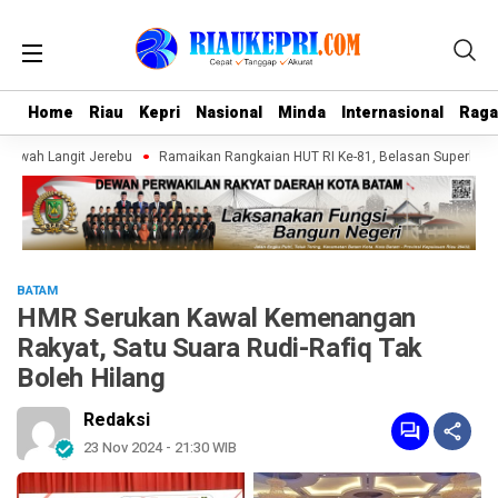
Home
Home
Riau
Riau
Kepri
Kepri
Nasional
Nasional
Minda
Minda
Internasional
Internasional
Rag
Rag
Bawah Langit Jerebu
Ramaikan Rangkaian HUT RI Ke-81, Belasan Superhero M
BATAM
HMR Serukan Kawal Kemenangan
Rakyat, Satu Suara Rudi-Rafiq Tak
Boleh Hilang
Redaksi
23 Nov 2024 - 21:30 WIB