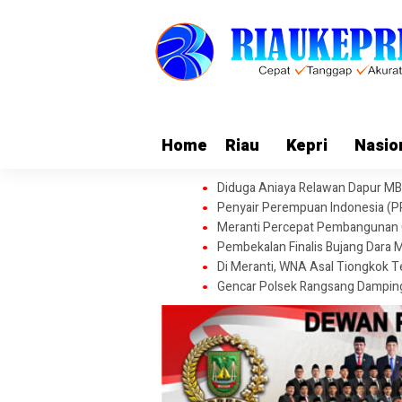
Home
Riau
Kepri
Nasio
Diduga Aniaya Relawan Dapur MBG
Penyair Perempuan Indonesia (PP
Meranti Percepat Pembangunan G
Pembekalan Finalis Bujang Dara 
Di Meranti, WNA Asal Tiongkok Te
Gencar Polsek Rangsang Damping