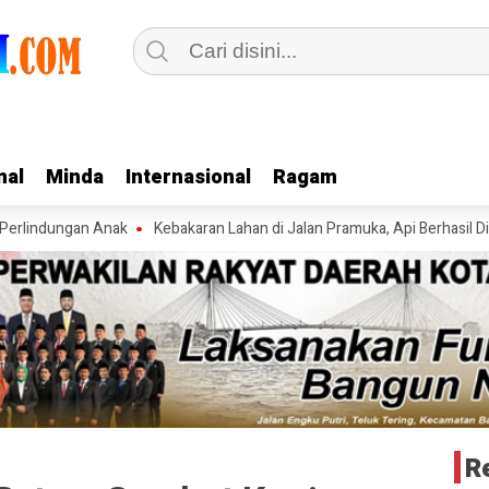
nal
nal
Minda
Minda
Internasional
Internasional
Ragam
Ragam
ngan Anak
Kebakaran Lahan di Jalan Pramuka, Api Berhasil Dipadamk
R