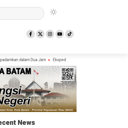
an dalam Dua Jam
Ekspedisi Merah Putih Presisi, Polda Riau Tembus P
ecent News