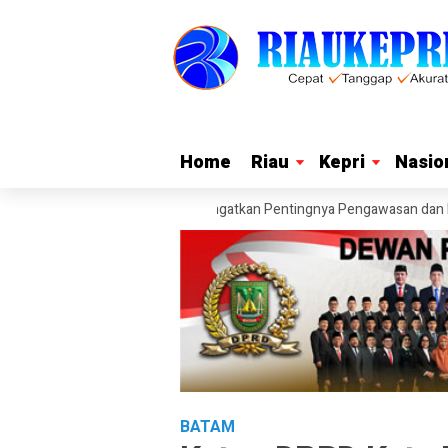
Home
Home
Riau
Riau
Kepri
Kepri
Nasio
Nasio
SMP Tanjungpinang, Itong Ingatkan Pentingnya Pengawasan dan Perlindu
BATAM