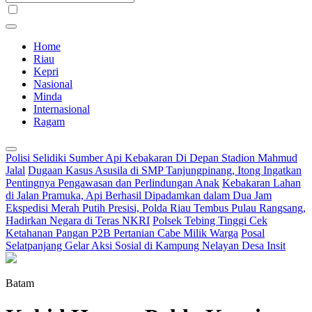
Home
Riau
Kepri
Nasional
Minda
Internasional
Ragam
Polisi Selidiki Sumber Api Kebakaran Di Depan Stadion Mahmud
Jalal
Dugaan Kasus Asusila di SMP Tanjungpinang, Itong Ingatkan
Pentingnya Pengawasan dan Perlindungan Anak
Kebakaran Lahan
di Jalan Pramuka, Api Berhasil Dipadamkan dalam Dua Jam
Ekspedisi Merah Putih Presisi, Polda Riau Tembus Pulau Rangsang,
Hadirkan Negara di Teras NKRI
Polsek Tebing Tinggi Cek
Ketahanan Pangan P2B Pertanian Cabe Milik Warga
Posal
Selatpanjang Gelar Aksi Sosial di Kampung Nelayan Desa Insit
Batam