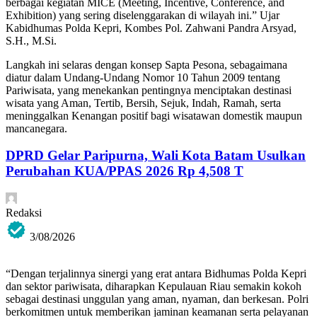
berbagai kegiatan MICE (Meeting, Incentive, Conference, and
Exhibition) yang sering diselenggarakan di wilayah ini.” Ujar
Kabidhumas Polda Kepri, Kombes Pol. Zahwani Pandra Arsyad,
S.H., M.Si.
Langkah ini selaras dengan konsep Sapta Pesona, sebagaimana
diatur dalam Undang-Undang Nomor 10 Tahun 2009 tentang
Pariwisata, yang menekankan pentingnya menciptakan destinasi
wisata yang Aman, Tertib, Bersih, Sejuk, Indah, Ramah, serta
meninggalkan Kenangan positif bagi wisatawan domestik maupun
mancanegara.
DPRD Gelar Paripurna, Wali Kota Batam Usulkan
Perubahan KUA/PPAS 2026 Rp 4,508 T
Redaksi
3/08/2026
“Dengan terjalinnya sinergi yang erat antara Bidhumas Polda Kepri
dan sektor pariwisata, diharapkan Kepulauan Riau semakin kokoh
sebagai destinasi unggulan yang aman, nyaman, dan berkesan. Polri
berkomitmen untuk memberikan jaminan keamanan serta pelayanan