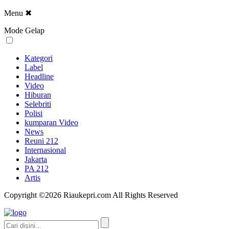
Menu
✖
Mode Gelap
Kategori
Label
Headline
Video
Hiburan
Selebriti
Polisi
kumparan Video
News
Reuni 212
Internasional
Jakarta
PA 212
Artis
Copyright ©2026 Riaukepri.com All Rights Reserved