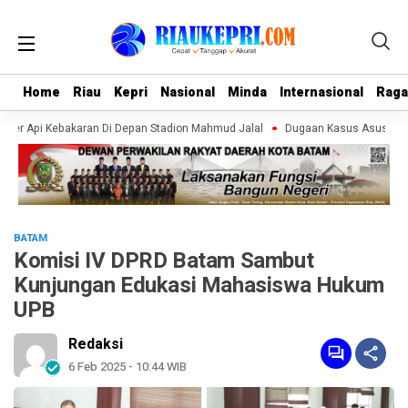
Home
Home
Riau
Riau
Kepri
Kepri
Nasional
Nasional
Minda
Minda
Internasional
Internasional
Rag
Rag
umber Api Kebakaran Di Depan Stadion Mahmud Jalal
Dugaan Kasus Asusila di 
BATAM
Komisi IV DPRD Batam Sambut
Kunjungan Edukasi Mahasiswa Hukum
UPB
Redaksi
6 Feb 2025 - 10:44 WIB