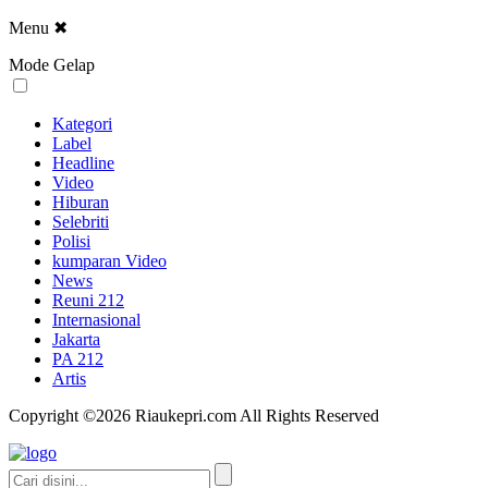
Menu
✖
Mode Gelap
Kategori
Label
Headline
Video
Hiburan
Selebriti
Polisi
kumparan Video
News
Reuni 212
Internasional
Jakarta
PA 212
Artis
Copyright ©2026 Riaukepri.com All Rights Reserved