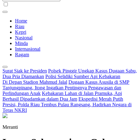
Home
Riau
Kepri
Nasional
Minda
Internasional
Ragam
Surat Siak ke Presiden
Polsek Pinggir Ungkap Kasus Dugaan Sabu,
Dua Pria Diamankan
Polisi Selidiki Sumber Api Kebakaran
Di Depan Stadion Mahmud Jalal
Dugaan Kasus Asusila di SMP
Tanjungpinang, Itong Ingatkan Pentingnya Pengawasan dan
Perlindungan Anak
Kebakaran Lahan di Jalan Pramuka, Api
Berhasil Dipadamkan dalam Dua Jam
Ekspedisi Merah Putih
Presisi, Polda Riau Tembus Pulau Rangsang, Hadirkan Negara di
Teras NKRI
Meranti