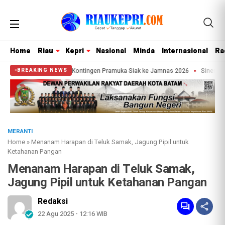
Home
Riau
Kepri
Nasional
Minda
Internasional
Ra
upati, Afni lepas Kontingen Pramuka Siak ke Jamnas 2026
Sinergi Keamanan
BREAKING NEWS
MERANTI
Home
»
Menanam Harapan di Teluk Samak, Jagung Pipil untuk
Ketahanan Pangan
Menanam Harapan di Teluk Samak,
Jagung Pipil untuk Ketahanan Pangan
Redaksi
22 Agu 2025 - 12:16 WIB