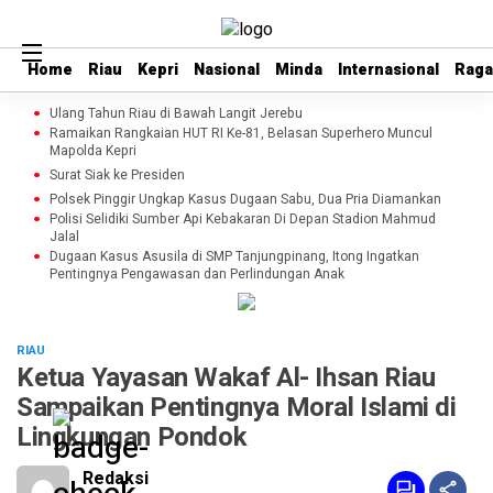
Home
Home
Riau
Riau
Kepri
Kepri
Nasional
Nasional
Minda
Minda
Internasional
Internasional
Rag
Rag
Ulang Tahun Riau di Bawah Langit Jerebu
Ramaikan Rangkaian HUT RI Ke-81, Belasan Superhero Muncul
Mapolda Kepri
Surat Siak ke Presiden
Polsek Pinggir Ungkap Kasus Dugaan Sabu, Dua Pria Diamankan
Polisi Selidiki Sumber Api Kebakaran Di Depan Stadion Mahmud
Jalal
Dugaan Kasus Asusila di SMP Tanjungpinang, Itong Ingatkan
Pentingnya Pengawasan dan Perlindungan Anak
RIAU
Ketua Yayasan Wakaf Al- Ihsan Riau
Sampaikan Pentingnya Moral Islami di
Lingkungan Pondok
Redaksi