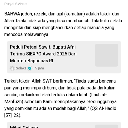
Rusjdi S Abrus
BAHWA jodoh, rezeki, dan ajal (kematian) adalah takdir dari
Allah Ta’ala tidak ada yang bisa membantah. Takdir itu selalu
mengintai dan siap menghancurkan setiap manusia yang
mencoba melawannya.
Peduli Petani Sawit, Bupati Afni
Terima SIEXPO Award 2026 Dari
Menteri Bappenas RI
Redaksi
5 jam
Terkait takdir, Allah SWT berfirman, “Tiada suatu bencana
pun yang menimpa di bumi, dan tidak pula pada diri kalian
sendiri, melainkan telah tertulis dalam kitab (Lauh al-
Mahfuzh) sebelum Kami menciptakannya. Sesungguhnya
yang demikian itu adalah mudah bagi Allah,” (QS Al-Hadîd
[57]: 22).