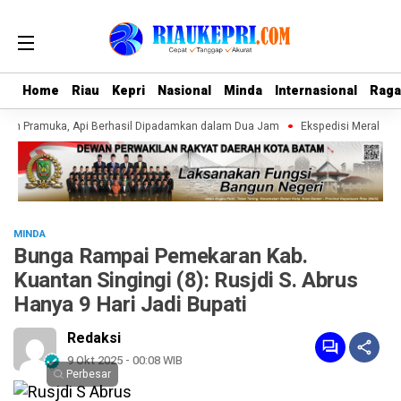
Home
Home
Riau
Riau
Kepri
Kepri
Nasional
Nasional
Minda
Minda
Internasional
Internasional
Rag
Rag
an Pramuka, Api Berhasil Dipadamkan dalam Dua Jam
Ekspedisi Merah Putih
MINDA
Bunga Rampai Pemekaran Kab.
Kuantan Singingi (8): Rusjdi S. Abrus
Hanya 9 Hari Jadi Bupati
Redaksi
9 Okt 2025 - 00:08 WIB
Perbesar