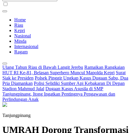
Home
Riau
Kepri
Nasional
Minda
Internasional
Ragam
Ulang Tahun Riau di Bawah Langit Jerebu
Ramaikan Rangkaian
HUT RI Ke-81, Belasan Superhero Muncul Mapolda Kepri
Surat
Siak ke Presiden
Polsek Pinggir Ungkap Kasus Dugaan Sabu, Dua
Pria Diamankan
Polisi Selidiki Sumber Api Kebakaran Di Depan
Stadion Mahmud Jalal
Dugaan Kasus Asusila di SMP
Tanjungpinang, Itong Ingatkan Pentingnya Pengawasan dan
Perlindungan Anak
Tanjungpinang
UMRAH Dorong Transformasi