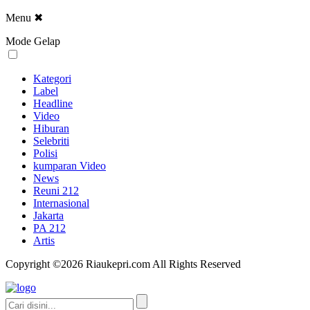
Menu
✖
Mode Gelap
Kategori
Label
Headline
Video
Hiburan
Selebriti
Polisi
kumparan Video
News
Reuni 212
Internasional
Jakarta
PA 212
Artis
Copyright ©2026 Riaukepri.com All Rights Reserved