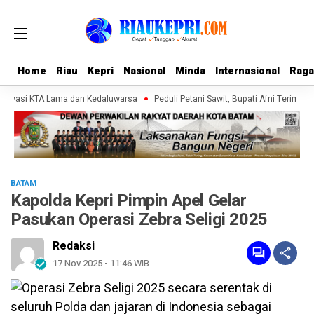
Home
Home
Riau
Riau
Kepri
Kepri
Nasional
Nasional
Minda
Minda
Internasional
Internasional
Rag
Rag
tivasi KTA Lama dan Kedaluwarsa
Peduli Petani Sawit, Bupati Afni Terima SI
BATAM
Kapolda Kepri Pimpin Apel Gelar
Pasukan Operasi Zebra Seligi 2025
Redaksi
17 Nov 2025 - 11:46 WIB