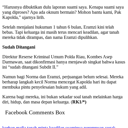
“Harusnya dibuktikan dulu laporan suami saya. Kenapa suami saya
yang diproses? Apa ada oknum bermain? Mohon bantu kami, Pak
Kapolda,” ujarnya lirih.
Setelah menjalani hukuman 1 tahun 6 bulan, Eramzi kini telah
bebas. Tapi keluarga ini masih terus mencari keadilan, agar tanah
mereka tidak dirampas, dan nama Eramzi dipulihkan.
Sudah Ditangani
Direktur Reserse Kriminal Umum Polda Riau, Kombes Asep
Darmawan, saat dikonfirmasi hanya menjawab singkat bahwa kasus
ini “sudah ditangani Subdit II.”
Namun bagi Norma dan Eramzi, perjuangan belum selesai. Mereka
berharap langkah kecil Norma mencegat Kapolda hari itu dapat
membuka pintu penyelesaian hukum yang adil.
Karena bagi mereka, ini bukan sekadar soal tanah melainkan harga
diri, hidup, dan masa depan keluarga. (
RK1/*)
Facebook Comments Box
korban mafia tanah
minta keadilan suaminya
perempuan cegak