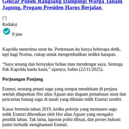
Gencar Polsek Rangsang Dampingi Warga Tanam
Jagung, Progam Presiden Harus Berjalan
Redaksi
9 jam
Kapolda menerima surat itu. Pertemuan itu hanya beberapa detik,
tapi bagi Norma, cukup untuk mengembalikan sedikit harapan.
“Saya senang dan bersyukur beliau mau mendengar saya. Semoga
Pak Kapolda bantu kami,” ujarnya, Sabtu (22/11/2025).
Perjuangan Panjang
Eramzi, seorang petani sagu yang sempat mendekam di penjara
setelah dilaporkan Her alias Aguan atas dugaan pemalsuan surat dan
pencurian batang sagu di tanah yang diklaim milik Eramzi sendiri.
Kasus bermula tahun 2019, ketika pekerja yang memanen sagu
milik Eramzi dihentikan oleh Her alias Aguan yang mengaku
pemilik lahan. Tak lama, laporan polisi dibuat, dan proses hukum
justru berbalik menghantam Eramzi.