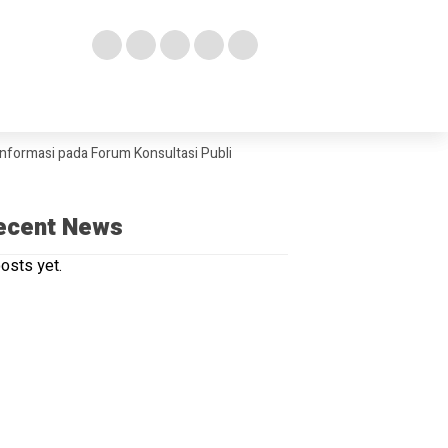
i pada Forum Konsultasi Publik Diskominfo Kepri
Wakil Bupati Bint
ecent News
osts yet.