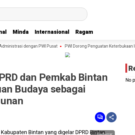
nal
nal
Minda
Minda
Internasional
Internasional
Ragam
Ragam
strasi dengan PWI Pusat
PWI Dorong Penguatan Keterbukaan Informas
R
 DPRD dan Pemkab Bintan
No p
an Budaya sebagai
gunan
Perbesar