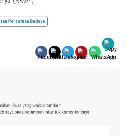
anya. (RK9/*)
intan Persatuan Budaya
asikan.
Ruas yang wajib ditandai
*
web saya pada peramban ini untuk komentar saya