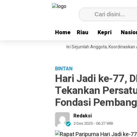
Home
Home
Riau
Riau
Kepri
Kepri
Nasio
Nasio
epri Hormati Pengunduran Diri Sejumlah Anggota, Koordinasikan Admini
BINTAN
Hari Jadi ke-77,
Tekankan Persatu
Fondasi Pemban
Redaksi
2 Des 2025 - 06:27 WIB