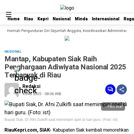
Home
Home
Riau
Riau
Kepri
Kepri
Nasional
Nasional
Minda
Minda
Internasional
Internasional
Rag
Rag
pri Hormati Pengunduran Diri Sejumlah Anggota, Koordinasikan Administrasi de
NASIONAL
Mantap, Kabupaten Siak Raih
Penghargaan Adiwiyata Nasional 2025
Terbanyak di Riau
Redaksi
4 Des 2025 - 08:06 WIB
Perbesar
Bupati Siak, Dr. Afni Zulkifli saat memimpin apel di hari guru. (Foto: ist)
RiauKepri.com, SIAK-
Kabupaten Siak kembali menorehkan