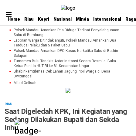
Home
Riau
Kepri
Nasional
Minda
Internasional
Rag
Polsek Mandau Amankan Pria Diduga Terlibat Penyalahgunaan
Sabu di Bumbung
Laporan Warga Ditindaklanjuti, Polsek Mandau Amankan Dua
Terduga Pelaku dan 5 Paket Sabu
Polsek Mandau Amankan DPO Kasus Narkotika Sabu di Bathin
Solapan
Turnamen Bulu Tangkis Antar Instansi Secara Resmi di Buka
Ketua Panitia HUT RI ke 81 Kecamatan Ungar
Bhabinkamtibmas Cek Lahan Jagung Pipil Warga di Desa
Dwitunggal
Milad Gelisah
RIAU
Saat Digeledah KPK, Ini Kegiatan yang
Sedang Dilakukan Bupati dan Sekda
Inhu