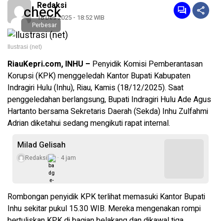
Redaksi
18 Des 2025 - 18:52 WIB
Perbesar
Ilustrasi (net)
RiauKepri.com, INHU –
Penyidik Komisi Pemberantasan
Korupsi (KPK) menggeledah Kantor Bupati Kabupaten
Indragiri Hulu (Inhu), Riau, Kamis (18/12/2025). Saat
penggeledahan berlangsung, Bupati Indragiri Hulu Ade Agus
Hartanto bersama Sekretaris Daerah (Sekda) Inhu Zulfahmi
Adrian diketahui sedang mengikuti rapat internal.
Milad Gelisah
Redaksi
4 jam
Rombongan penyidik KPK terlihat memasuki Kantor Bupati
Inhu sekitar pukul 15.30 WIB. Mereka mengenakan rompi
bertuliskan KPK di bagian belakang dan dikawal tiga