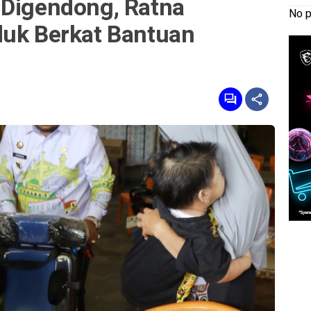
 Digendong, Ratna
No p
duk Berkat Bantuan