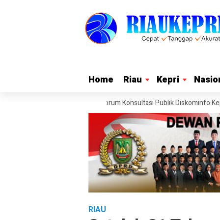
Home
Home
Riau
Riau
Kepri
Kepri
Nasio
Nasio
ukaan Informasi pada Forum Konsultasi Publik Diskominfo Kepri
Wak
RIAU