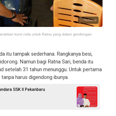
Perbesar
nyerahkan kursi roda untuk Ratna yang dalam gendongan
da itu tampak sederhana. Rangkanya besi,
didorong. Namun bagi Ratna Sari, benda itu
ud setelah 31 tahun menunggu. Untuk pertama
uk tanpa harus digendong ibunya.
Bandara SSK II Pekanbaru