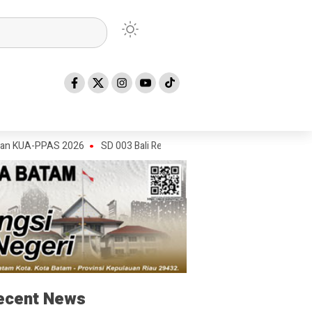
PPAS 2026
SD 003 Bali Rebut Juara 1 Putra Putri Gerak Jalan HUT RI 
ecent News