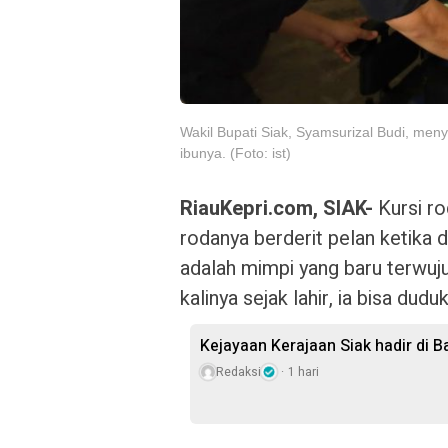
Wakil Bupati Siak, Syamsurizal Budi, me
ibunya. (Foto: ist)
RiauKepri.com, SIAK-
Kursi ro
rodanya berderit pelan ketika 
adalah mimpi yang baru terwuj
kalinya sejak lahir, ia bisa dud
Kejayaan Kerajaan Siak hadir di 
Redaksi
1 hari