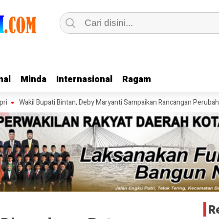
nal
nal
Minda
Minda
Internasional
Internasional
Ragam
Ragam
il Bupati Bintan, Deby Maryanti Sampaikan Rancangan Perubahan KUA-
R