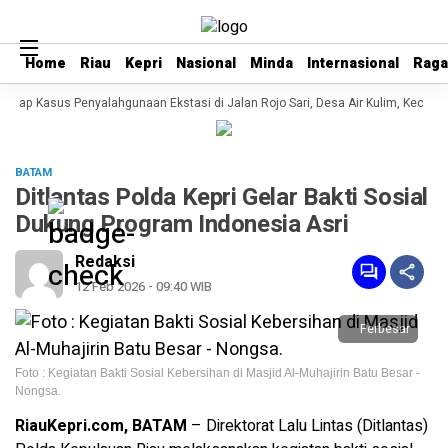
Home
Home
Riau
Riau
Kepri
Kepri
Nasional
Nasional
Minda
Minda
Internasional
Internasional
Rag
Rag
kap Kasus Penyalahgunaan Ekstasi di Jalan Rojo Sari, Desa Air Kulim, Kecamat
BATAM
Ditlantas Polda Kepri Gelar Bakti Sosial
Dukung Program Indonesia Asri
Redaksi
12 Feb 2026 - 09:40 WIB
Perbesar
Foto : Kegiatan Bakti Sosial Kebersihan di Masjid Al-Muhajirin Batu Besar -
Nongsa.
RiauKepri.com, BATAM
– Direktorat Lalu Lintas (Ditlantas)