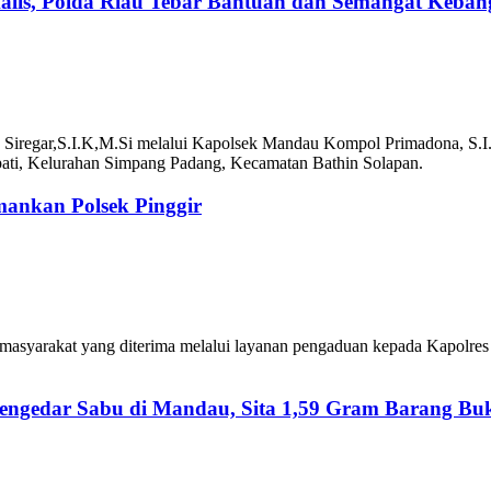
kalis, Polda Riau Tebar Bantuan dan Semangat Keba
h Siregar,S.I.K,M.Si melalui Kapolsek Mandau Kompol Primadona, S.I
rpati, Kelurahan Simpang Padang, Kecamatan Bathin Solapan.
ankan Polsek Pinggir
asyarakat yang diterima melalui layanan pengaduan kepada Kapolres B
engedar Sabu di Mandau, Sita 1,59 Gram Barang Buk