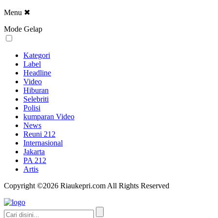
Menu
✖
Mode Gelap
Kategori
Label
Headline
Video
Hiburan
Selebriti
Polisi
kumparan Video
News
Reuni 212
Internasional
Jakarta
PA 212
Artis
Copyright ©2026 Riaukepri.com All Rights Reserved