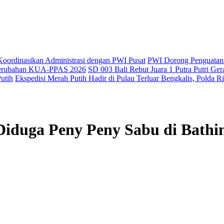
oordinasikan Administrasi dengan PWI Pusat
PWI Dorong Penguatan 
 Perubahan KUA-PPAS 2026
SD 003 Bali Rebut Juara 1 Putra Putri G
utih
Ekspedisi Merah Putih Hadir di Pulau Terluar Bengkalis, Polda
duga Peny Peny Sabu di Bathin