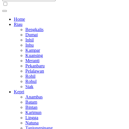
Home
Riau
Bengkalis
Dumai
Inhil
Inhu
Kampar
Kuansing
Meranti
Pekanbaru
Pelalawan
Rohil
Rohul
Siak
Kepri
Anambas
Batam
Bintan
Karimun
Lingga
Natuna
Tanjungpinang