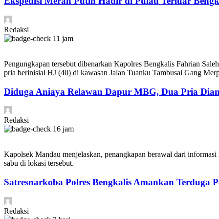
Ekspedisi Merah Putih Hadir di Pulau Terluar Beng
Redaksi
11 jam
Pengungkapan tersebut dibenarkan Kapolres Bengkalis Fahrian Sale
pria berinisial HJ (40) di kawasan Jalan Tuanku Tambusai Gang Me
Diduga Aniaya Relawan Dapur MBG, Dua Pria Diam
Redaksi
16 jam
Kapolsek Mandau menjelaskan, penangkapan berawal dari informasi m
sabu di lokasi tersebut.
Satresnarkoba Polres Bengkalis Amankan Terduga P
Redaksi