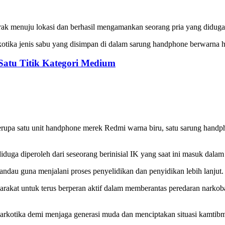
k menuju lokasi dan berhasil mengamankan seorang pria yang diduga t
tika jenis sabu yang disimpan di dalam sarung handphone berwarna hit
Satu Titik Kategori Medium
erupa satu unit handphone merek Redmi warna biru, satu sarung handpho
duga diperoleh dari seseorang berinisial IK yang saat ini masuk dalam
andau guna menjalani proses penyelidikan dan penyidikan lebih lanjut.
kat untuk terus berperan aktif dalam memberantas peredaran narkoba
arkotika demi menjaga generasi muda dan menciptakan situasi kamtibm