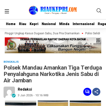
Home
Home
Riau
Riau
Kepri
Kepri
Nasional
Nasional
Minda
Minda
Internasional
Internasional
Rag
Rag
k Pinggir Ungkap Kasus Dugaan Sabu, Dua Pria Diamankan
Polisi Selidiki S
BENGKALIS
Polsek Mandau Amankan Tiga Terduga
Penyalahguna Narkotika Jenis Sabu di
Air Jamban
Redaksi
3 Jun 2026 - 10:16 WIB