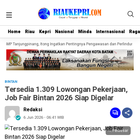
Home
Home
Riau
Riau
Kepri
Kepri
Nasional
Nasional
Minda
Minda
Internasional
Internasional
Rag
Rag
 SMP Tanjungpinang, Itong Ingatkan Pentingnya Pengawasan dan Perlindungan 
BINTAN
Tersedia 1.309 Lowongan Pekerjaan,
Job Fair Bintan 2026 Siap Digelar
Redaksi
6 Jun 2026 - 06:41 WIB
Perbesar