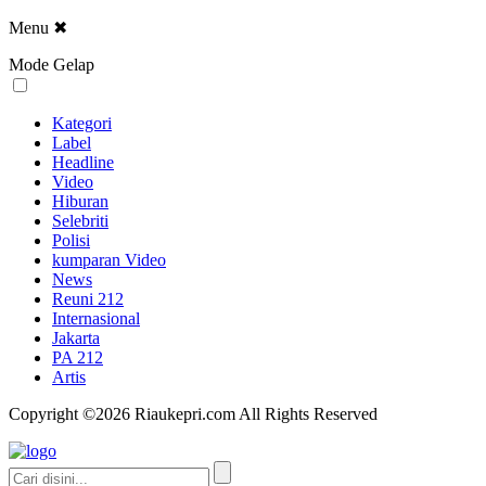
Menu
✖
Mode Gelap
Kategori
Label
Headline
Video
Hiburan
Selebriti
Polisi
kumparan Video
News
Reuni 212
Internasional
Jakarta
PA 212
Artis
Copyright ©2026 Riaukepri.com All Rights Reserved