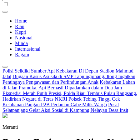
Home
Riau
Kepri
Nasional
Minda
Internasional
Ragam
Polisi Selidiki Sumber Api Kebakaran Di Depan Stadion Mahmud
Jalal
Dugaan Kasus Asusila di SMP Tanjungpinang, Itong Ingatkan
Pentingnya Pengawasan dan Perlindungan Anak
Kebakaran Lahan
di Jalan Pramuka, Api Berhasil Dipadamkan dalam Dua Jam
Ekspedisi Merah Putih Presisi, Polda Riau Tembus Pulau Rangsang,
Hadirkan Negara di Teras NKRI
Polsek Tebing Tinggi Cek
Ketahanan Pangan P2B Pertanian Cabe Milik Warga
Posal
Selatpanjang Gelar Aksi Sosial di Kampung Nelayan Desa Insit
Meranti