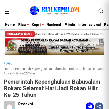
Home
Riau
Kepri
Nasional
Minda
Internasional
Ra
isi
PWI Kepri Matangkan UKW Akbar 2026 Gratis: Kuota 4 Kelas Sudah Teris
BREAKING NEWS
ROHIL
Home
»
Pemerintah Kepenghuluan Babusalam Rokan: Selamat Hari Jadi
Rokan Hilir Ke-25 Tahun
Pemerintah Kepenghuluan Babusalam
Rokan: Selamat Hari Jadi Rokan Hilir
Ke-25 Tahun
Redaksi