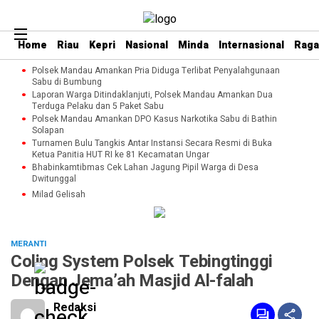
Home
Riau
Kepri
Nasional
Minda
Internasional
Rag
Polsek Mandau Amankan Pria Diduga Terlibat Penyalahgunaan
Sabu di Bumbung
Laporan Warga Ditindaklanjuti, Polsek Mandau Amankan Dua
Terduga Pelaku dan 5 Paket Sabu
Polsek Mandau Amankan DPO Kasus Narkotika Sabu di Bathin
Solapan
Turnamen Bulu Tangkis Antar Instansi Secara Resmi di Buka
Ketua Panitia HUT RI ke 81 Kecamatan Ungar
Bhabinkamtibmas Cek Lahan Jagung Pipil Warga di Desa
Dwitunggal
Milad Gelisah
MERANTI
Coling System Polsek Tebingtinggi
Dengan Jema’ah Masjid Al-falah
Redaksi