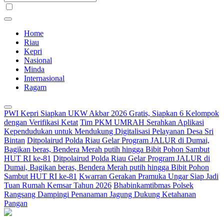
Home
Riau
Kepri
Nasional
Minda
Internasional
Ragam
PWI Kepri Siapkan UKW Akbar 2026 Gratis, Siapkan 6 Kelompok
dengan Verifikasi Ketat
Tim PKM UMRAH Serahkan Aplikasi
Kependudukan untuk Mendukung Digitalisasi Pelayanan Desa Sri
Bintan
Ditpolairud Polda Riau Gelar Program JALUR di Dumai,
Bagikan beras, Bendera Merah putih hingga Bibit Pohon Sambut
HUT RI ke-81
Ditpolairud Polda Riau Gelar Program JALUR di
Dumai, Bagikan beras, Bendera Merah putih hingga Bibit Pohon
Sambut HUT RI ke-81
Kwarran Gerakan Pramuka Ungar Siap Jadi
Tuan Rumah Kemsar Tahun 2026
Bhabinkamtibmas Polsek
Rangsang Dampingi Penanaman Jagung Dukung Ketahanan
Pangan