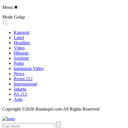
Menu
✖
Mode Gelap
Kategori
Label
Headline
Video
Hiburan
Selebriti
Polisi
kumparan Video
News
Reuni 212
Internasional
Jakarta
PA 212
Artis
Copyright ©2026 Riaukepri.com All Rights Reserved