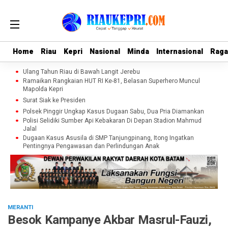
Home
Home
Riau
Riau
Kepri
Kepri
Nasional
Nasional
Minda
Minda
Internasional
Internasional
Rag
Rag
Ulang Tahun Riau di Bawah Langit Jerebu
Ramaikan Rangkaian HUT RI Ke-81, Belasan Superhero Muncul
Mapolda Kepri
Surat Siak ke Presiden
Polsek Pinggir Ungkap Kasus Dugaan Sabu, Dua Pria Diamankan
Polisi Selidiki Sumber Api Kebakaran Di Depan Stadion Mahmud
Jalal
Dugaan Kasus Asusila di SMP Tanjungpinang, Itong Ingatkan
Pentingnya Pengawasan dan Perlindungan Anak
MERANTI
Besok Kampanye Akbar Masrul-Fauzi,