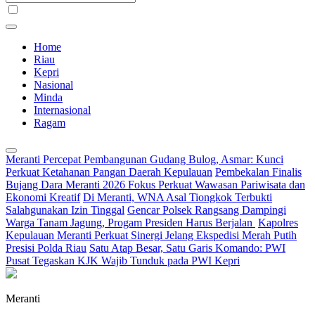
Home
Riau
Kepri
Nasional
Minda
Internasional
Ragam
Meranti Percepat Pembangunan Gudang Bulog, Asmar: Kunci
Perkuat Ketahanan Pangan Daerah Kepulauan
Pembekalan Finalis
Bujang Dara Meranti 2026 Fokus Perkuat Wawasan Pariwisata dan
Ekonomi Kreatif
Di Meranti, WNA Asal Tiongkok Terbukti
Salahgunakan Izin Tinggal
Gencar Polsek Rangsang Dampingi
Warga Tanam Jagung, Progam Presiden Harus Berjalan
Kapolres
Kepulauan Meranti Perkuat Sinergi Jelang Ekspedisi Merah Putih
Presisi Polda Riau
Satu Atap Besar, Satu Garis Komando: PWI
Pusat Tegaskan KJK Wajib Tunduk pada PWI Kepri
Meranti