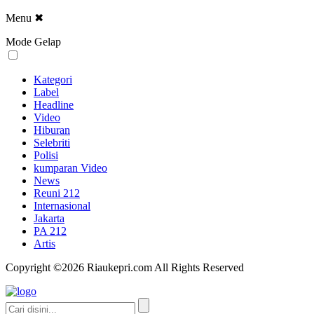
Menu
✖
Mode Gelap
Kategori
Label
Headline
Video
Hiburan
Selebriti
Polisi
kumparan Video
News
Reuni 212
Internasional
Jakarta
PA 212
Artis
Copyright ©2026 Riaukepri.com All Rights Reserved