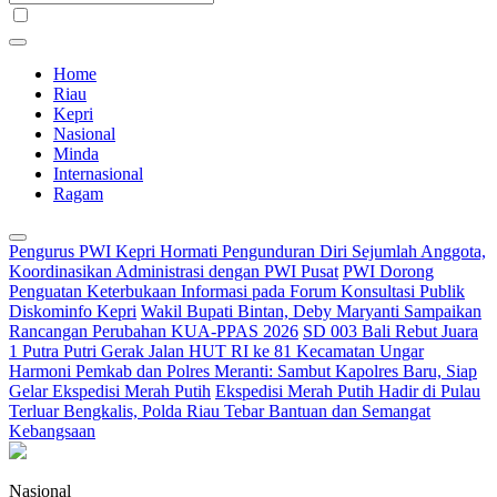
Home
Riau
Kepri
Nasional
Minda
Internasional
Ragam
Pengurus PWI Kepri Hormati Pengunduran Diri Sejumlah Anggota,
Koordinasikan Administrasi dengan PWI Pusat
PWI Dorong
Penguatan Keterbukaan Informasi pada Forum Konsultasi Publik
Diskominfo Kepri
Wakil Bupati Bintan, Deby Maryanti Sampaikan
Rancangan Perubahan KUA-PPAS 2026
SD 003 Bali Rebut Juara
1 Putra Putri Gerak Jalan HUT RI ke 81 Kecamatan Ungar
Harmoni Pemkab dan Polres Meranti: Sambut Kapolres Baru, Siap
Gelar Ekspedisi Merah Putih
Ekspedisi Merah Putih Hadir di Pulau
Terluar Bengkalis, Polda Riau Tebar Bantuan dan Semangat
Kebangsaan
Nasional