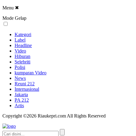
Menu
✖
Mode Gelap
Kategori
Label
Headline
Video
Hiburan
Selebriti
Polisi
kumparan Video
News
Reuni 212
Internasional
Jakarta
PA 212
Artis
Copyright ©2026 Riaukepri.com All Rights Reserved