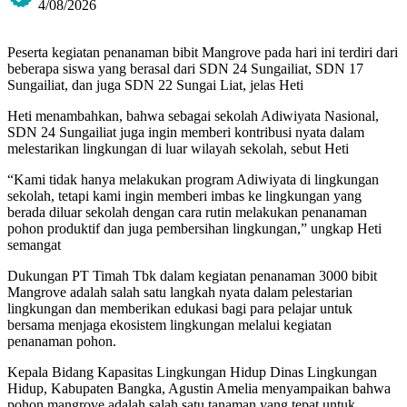
4/08/2026
Peserta kegiatan penanaman bibit Mangrove pada hari ini terdiri dari
beberapa siswa yang berasal dari SDN 24 Sungailiat, SDN 17
Sungailiat, dan juga SDN 22 Sungai Liat, jelas Heti
Heti menambahkan, bahwa sebagai sekolah Adiwiyata Nasional,
SDN 24 Sungailiat juga ingin memberi kontribusi nyata dalam
melestarikan lingkungan di luar wilayah sekolah, sebut Heti
“Kami tidak hanya melakukan program Adiwiyata di lingkungan
sekolah, tetapi kami ingin memberi imbas ke lingkungan yang
berada diluar sekolah dengan cara rutin melakukan penanaman
pohon produktif dan juga pembersihan lingkungan,” ungkap Heti
semangat
Dukungan PT Timah Tbk dalam kegiatan penanaman 3000 bibit
Mangrove adalah salah satu langkah nyata dalam pelestarian
lingkungan dan memberikan edukasi bagi para pelajar untuk
bersama menjaga ekosistem lingkungan melalui kegiatan
penanaman pohon.
Kepala Bidang Kapasitas Lingkungan Hidup Dinas Lingkungan
Hidup, Kabupaten Bangka, Agustin Amelia menyampaikan bahwa
pohon mangrove adalah salah satu tanaman yang tepat untuk