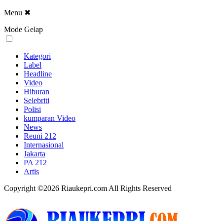
Menu
✖
Mode Gelap
Kategori
Label
Headline
Video
Hiburan
Selebriti
Polisi
kumparan Video
News
Reuni 212
Internasional
Jakarta
PA 212
Artis
Copyright ©2026 Riaukepri.com All Rights Reserved