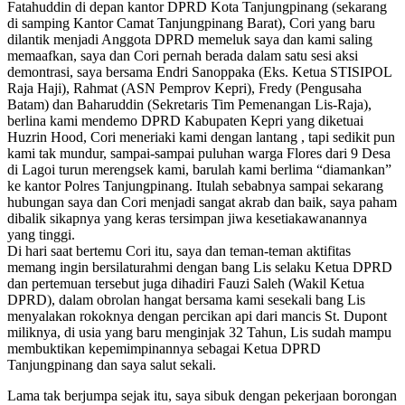
Fatahuddin di depan kantor DPRD Kota Tanjungpinang (sekarang
di samping Kantor Camat Tanjungpinang Barat), Cori yang baru
dilantik menjadi Anggota DPRD memeluk saya dan kami saling
memaafkan, saya dan Cori pernah berada dalam satu sesi aksi
demontrasi, saya bersama Endri Sanoppaka (Eks. Ketua STISIPOL
Raja Haji), Rahmat (ASN Pemprov Kepri), Fredy (Pengusaha
Batam) dan Baharuddin (Sekretaris Tim Pemenangan Lis-Raja),
berlina kami mendemo DPRD Kabupaten Kepri yang diketuai
Huzrin Hood, Cori meneriaki kami dengan lantang , tapi sedikit pun
kami tak mundur, sampai-sampai puluhan warga Flores dari 9 Desa
di Lagoi turun merengsek kami, barulah kami berlima “diamankan”
ke kantor Polres Tanjungpinang. Itulah sebabnya sampai sekarang
hubungan saya dan Cori menjadi sangat akrab dan baik, saya paham
dibalik sikapnya yang keras tersimpan jiwa kesetiakawanannya
yang tinggi.
Di hari saat bertemu Cori itu, saya dan teman-teman aktifitas
memang ingin bersilaturahmi dengan bang Lis selaku Ketua DPRD
dan pertemuan tersebut juga dihadiri Fauzi Saleh (Wakil Ketua
DPRD), dalam obrolan hangat bersama kami sesekali bang Lis
menyalakan rokoknya dengan percikan api dari mancis St. Dupont
miliknya, di usia yang baru menginjak 32 Tahun, Lis sudah mampu
membuktikan kepemimpinannya sebagai Ketua DPRD
Tanjungpinang dan saya salut sekali.
Lama tak berjumpa sejak itu, saya sibuk dengan pekerjaan borongan