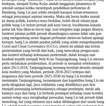
terdepan, menjadi Ketua Kelas adalah langganan jabatannya di
sekolah sampai ketika menempuh pendidikan perhotelan di
Bandung, bang Lis pun selalu menjadi harapan teman-temannya
sebagai penyampai aspirasi mereka. Maka tak heran ketika masuk
ke dunia politik, karirnya terus berkibar, boleh dicek rekam jejak
politik bang Lis belum pernah jadi kutu loncat, loyalitasnta kepada
partai tak bisa ditawar-tawar lagi, soal integritas juga jangan ditanya,
berderet jabatan politik pernah disandangnya namun tidak satu pun
yang mengandung unsur dugaan perbuatan melawan hukum apalagi
korupsi, bang Lis adalah pejabat publik yang selalu mengedepankan
Good and Clean Governance (GCG), sistem ini adalah tata kelola
pemerintahan yang bersih dan baik, yang mencakup pengawasan
dan kontrol terhadap kekuasaan pemerintah, itulah kenapa saat
kembali terpilih menjadi Wali Kota Tanjungpinang, bang Lis merasa
perlu melakukan pembenahan, di periode ia menjabat sebelumnya
yakni 2013-2018, Tanjungpinang memang berubah derastis menjadi
kota modern yang Madani, periode 2018-2023 terlepas dari
tangannya dan baru periode 2025-2030 ini bang Lis kembali
memimpin Tanjungpinang, kemampuan dan kapabilitas bang Lis tak
perlu diragukan lagi, jiwa solidaritas yang dimilikinya pun ikut
menjadi penunjang keberhasilannya sebagai pemimpin, meski ada
kalanya saya dan bang Lis berbeda pendapat terhadap suatu kondisi
namun setiap saya menghadapi persoalan, bang Lis tak pernah tidak
menolong, hal yang menurut saya sukar dihilangkan dari sosok bang
Lis adalah pembawaannya yang merakyat, setiap ada undangan dari