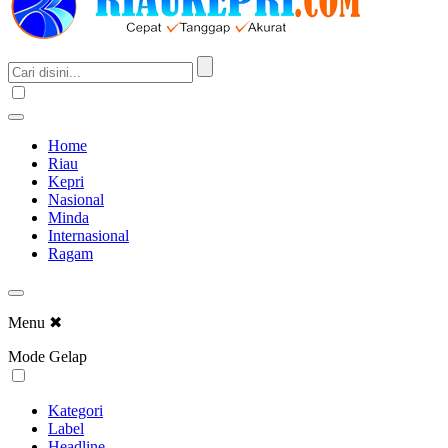
Home
Riau
Kepri
Nasional
Minda
Internasional
Ragam
Menu
✖
Mode Gelap
Kategori
Label
Headline