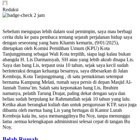
Redaksi
2 jam
Sebelum mengupas lebih dalam soal pemimpin, saya mau berbagi
cerita dulu ke para pembaca tentang sejarah perjalanan hidup saya
dengan seseorang yang baru Khamis kemarin, (9/01/2025),
ditetapkan oleh Komisi Pemilihan Umum (KPU) Kota
Tanjungpinang sebagai Wali Kota terpilih, siapa lagi kalau bukan
abangda H. Lis Darmansyah, SH atau yang lebih akrab disapa Lis.
Saya dan bang Lis, terpaut usia 10 tahun, sejak saya kecil sudah
berinteraksi dengan keluarga besarnya, saya dibesarkan di Jalan
Kemboja, Kota Tanjungpinang , di satu pemukiman setempat
bernama Kampung Melati, rumah saya persis di depan Masjid Al-
Jannah Tunna’im. Salah satu keponakan bang Lis, Ibrahim
namanya, pelatih Tarung Drajat, paling dekat dengan saya dan
beliau sudah berpulang ke Rahmatullah sejak 10 tahun yang lalu.
Ketika akan berangkat kuliah dan untuk pengurusan KTP, saya juga
dibantu oleh mertua bang Lis yang bertugas di Kantor Lurah
Kemboja kala itu, saya memanggilnya Bu Noy, tanpa menunggu
lama .semua kelengkapan administrasi selesai cepat di tangan Bu
Noy.
Belah Rumah