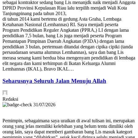
sebagai kontraktor sedang bang Lis menanjdk naik menjadi Anggota
DPRD Provinsi Kepulauan Riau lalu terpilih menjadi Wali Kota
Tanjungpinang pada tahun 2013,
di tahun 2014 kami bertemu di gedung Asta Graha, Lembaga
Ketahanan Nasional (Lemhannas) RI. Saya menjadi peserta
Program Pendidikan Reguler Angkatan (PPRA,) LI dengan lama
pendidikan 7,5 bulan, bang Lis juga menjadi peserta Program
Pemantapan Pimpinan Daerah Angkatan (P3DA) dengan lama
pendidikan 3 bulan, pertemuan ditandai dengan cipika cipiki (tanda
persaudaraan sesama alumnus Lemhannas), saya dan bang Lis
merasa senang kami berdua bisa mengenyam pendidikan di lembaga
elit negara dan kami terhimpun di Ikatan Keluarga Alumni
Lemhannas (IKAL), Bravo IKAL…
Seharusnya Seluruh Jalan Menuju Allah
Redaksi
31/07/2026
Pemimpin, sebagaimana saya uraikan di awal tulisan ini, merupakan
orang yang jelas memiliki kelebihan yang belum tentu dimiliki oleh
orang lain, saya dapat memberi gambaran bang Lis masuk kategori
pemimpin yang “dilahirkan”, sejak kecil dirinya selalu menjadi yang