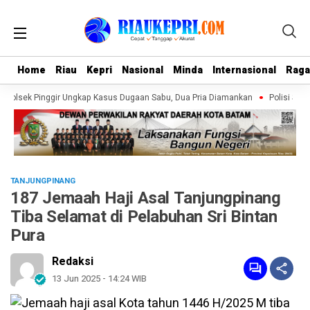
Home
Home
Riau
Riau
Kepri
Kepri
Nasional
Nasional
Minda
Minda
Internasional
Internasional
Rag
Rag
Polsek Pinggir Ungkap Kasus Dugaan Sabu, Dua Pria Diamankan
Polisi Selid
TANJUNGPINANG
187 Jemaah Haji Asal Tanjungpinang
Tiba Selamat di Pelabuhan Sri Bintan
Pura
Redaksi
13 Jun 2025 - 14:24 WIB