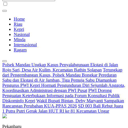
Home
Riau
Kepri
Nasional
Minda
Internasional
Ragam
Polsek Mandau Ungkap Kasus Penyalahgunaan Ekstasi di Jalan
Rojo Sari, Desa Air Kulim, Kecamatan Bathin Solapan
Terungkap
dari Pengembangan Kasus, Polsek Mandau Bongkar Peredaran
Sabu dan Ekstasi di Air Jamban, Tiga Pemuja Sabu Diamankan
Pengurus PWI Kepri Hormati Pengunduran Diri Sejumlah Anggota,
Koordinasikan Administrasi dengan PWI Pusat
PWI Dorong
Penguatan Keterbukaan Informasi pada Forum Konsultasi Publik
Diskominfo Kepri
Wakil Bupati Bintan, Deby Maryanti Sampaikan
Rancangan Perubahan KUA-PPAS 2026
SD 003 Bali Rebut Juara
1 Putra Putri Gerak Jalan HUT RI ke 81 Kecamatan Ungar
Pekanbaru