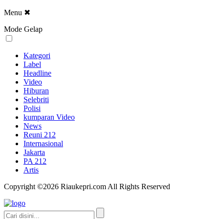
Menu
✖
Mode Gelap
Kategori
Label
Headline
Video
Hiburan
Selebriti
Polisi
kumparan Video
News
Reuni 212
Internasional
Jakarta
PA 212
Artis
Copyright ©2026 Riaukepri.com All Rights Reserved