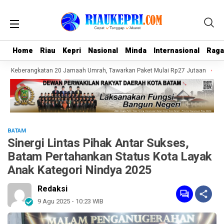
Home
Home
Riau
Riau
Kepri
Kepri
Nasional
Nasional
Minda
Minda
Internasional
Internasional
Rag
Rag
an Keberangkatan 20 Jamaah Umrah, Tawarkan Paket Mulai Rp27 Jutaan
Poli
BATAM
Sinergi Lintas Pihak Antar Sukses,
Batam Pertahankan Status Kota Layak
Anak Kategori Nindya 2025
Redaksi
9 Agu 2025 - 10:23 WIB