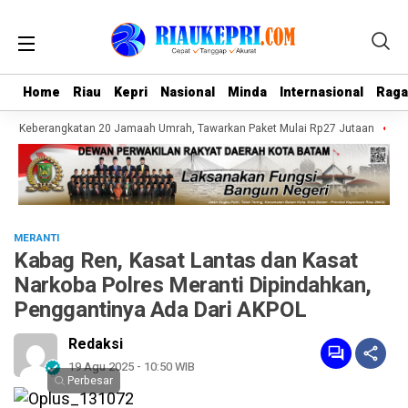
Home
Home
Riau
Riau
Kepri
Kepri
Nasional
Nasional
Minda
Minda
Internasional
Internasional
Rag
Rag
an Keberangkatan 20 Jamaah Umrah, Tawarkan Paket Mulai Rp27 Jutaan
Pol
MERANTI
Kabag Ren, Kasat Lantas dan Kasat
Narkoba Polres Meranti Dipindahkan,
Penggantinya Ada Dari AKPOL
Redaksi
19 Agu 2025 - 10:50 WIB
Perbesar