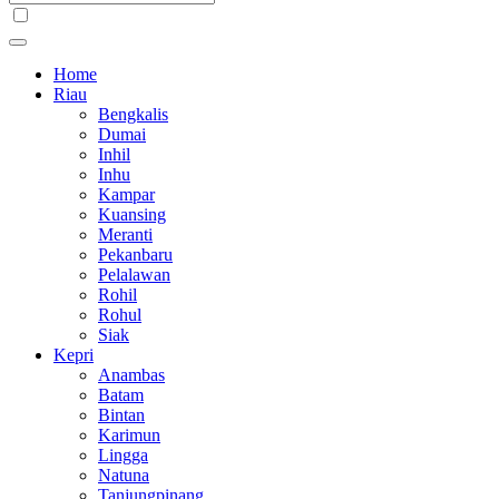
Home
Riau
Bengkalis
Dumai
Inhil
Inhu
Kampar
Kuansing
Meranti
Pekanbaru
Pelalawan
Rohil
Rohul
Siak
Kepri
Anambas
Batam
Bintan
Karimun
Lingga
Natuna
Tanjungpinang