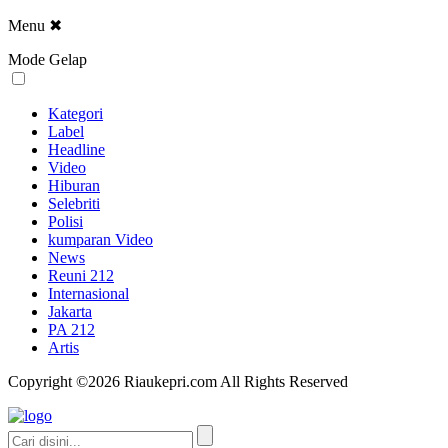
Menu
✖
Mode Gelap
Kategori
Label
Headline
Video
Hiburan
Selebriti
Polisi
kumparan Video
News
Reuni 212
Internasional
Jakarta
PA 212
Artis
Copyright ©2026 Riaukepri.com All Rights Reserved