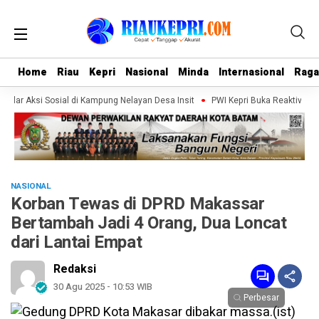
Home
Home
Riau
Riau
Kepri
Kepri
Nasional
Nasional
Minda
Minda
Internasional
Internasional
Rag
Rag
elar Aksi Sosial di Kampung Nelayan Desa Insit
PWI Kepri Buka Reaktivasi 
NASIONAL
Korban Tewas di DPRD Makassar
Bertambah Jadi 4 Orang, Dua Loncat
dari Lantai Empat
Redaksi
30 Agu 2025 - 10:53 WIB
Perbesar