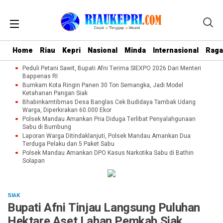
Home
Riau
Kepri
Nasional
Minda
Internasional
Rag
Peduli Petani Sawit, Bupati Afni Terima SIEXPO 2026 Dari Menteri
Bappenas RI
Bumkam Kota Ringin Panen 30 Ton Semangka, Jadi Model
Ketahanan Pangan Siak
Bhabinkamtibmas Desa Banglas Cek Budidaya Tambak Udang
Warga, Diperkirakan 60.000 Ekor
Polsek Mandau Amankan Pria Diduga Terlibat Penyalahgunaan
Sabu di Bumbung
Laporan Warga Ditindaklanjuti, Polsek Mandau Amankan Dua
Terduga Pelaku dan 5 Paket Sabu
Polsek Mandau Amankan DPO Kasus Narkotika Sabu di Bathin
Solapan
SIAK
Bupati Afni Tinjau Langsung Puluhan
Hektare Aset Lahan Pemkab Siak