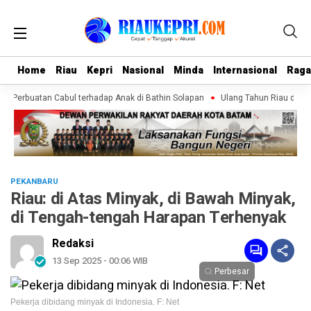
Home
Home
Riau
Riau
Kepri
Kepri
Nasional
Nasional
Minda
Minda
Internasional
Internasional
Rag
Rag
n Perbuatan Cabul terhadap Anak di Bathin Solapan
Ulang Tahun Riau di Baw
PEKANBARU
Riau: di Atas Minyak, di Bawah Minyak,
di Tengah-tengah Harapan Terhenyak
Redaksi
13 Sep 2025 - 00:06 WIB
Perbesar
Pekerja dibidang minyak di Indonesia. F: Net