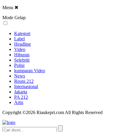
Menu
✖
Mode Gelap
Kategori
Label
Headline
Video
Hiburan
Selebriti
Polisi
kumparan Video
News
Reuni 212
Internasional
Jakarta
PA 212
Artis
Copyright ©2026 Riaukepri.com All Rights Reserved