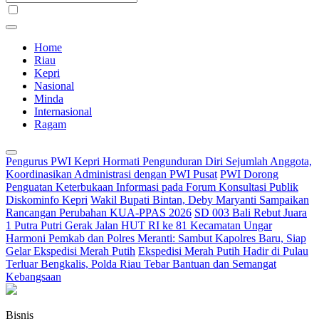
Home
Riau
Kepri
Nasional
Minda
Internasional
Ragam
Pengurus PWI Kepri Hormati Pengunduran Diri Sejumlah Anggota,
Koordinasikan Administrasi dengan PWI Pusat
PWI Dorong
Penguatan Keterbukaan Informasi pada Forum Konsultasi Publik
Diskominfo Kepri
Wakil Bupati Bintan, Deby Maryanti Sampaikan
Rancangan Perubahan KUA-PPAS 2026
SD 003 Bali Rebut Juara
1 Putra Putri Gerak Jalan HUT RI ke 81 Kecamatan Ungar
Harmoni Pemkab dan Polres Meranti: Sambut Kapolres Baru, Siap
Gelar Ekspedisi Merah Putih
Ekspedisi Merah Putih Hadir di Pulau
Terluar Bengkalis, Polda Riau Tebar Bantuan dan Semangat
Kebangsaan
Bisnis